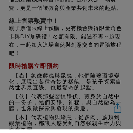
覽，更是一個讓教育與產業共創未來的起點。
線上售票熱賣中！
親子票僅限線上預購，更有機會獲得限量角色
卡與DIY加碼禮！名額有限、錯過不再～趁現
在，一起加入這場自然與創意交會的冒險旅程
吧！
限時搶購立即預約
【蟲】象徵爬蟲與昆蟲，牠們隨著環境變
化，展現出各種奇妙的樣貌，是孩子探索自
然世界最直覺、也最驚奇的起點。
【伏】代表那些習慣靜伏、藏身於自然中
的一份子，牠們安靜、神秘，與自然融為一
體，也象徵探索與發現的樂趣。
【木】代表植物與綠意，從多肉、蕨類到
觀葉植物，都讓人感受到自然強韌生命力與
療癒氛圍。